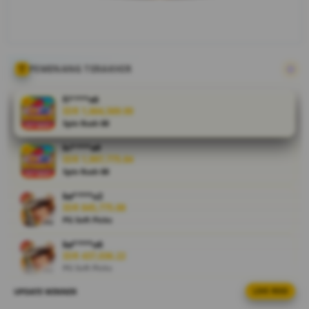
tampilan
modern,
akses praktis,
dan layanan
yang
PEMENANG TERAKHIR
dirancang
nyaman
fi****o0
seperti
IDR 1,664,569.00
Spin Rush 88
menikmati
fasilitas
bi****a9
premium.
IDR 1,997,775.84
Spin Rush 88
V
ka****u2
i
IDR 845,775.88
e
PG Soft Picks
w
l
ka****u6
IDR 437,036.22
i
PG Soft Picks
c
e
UPDATE WINNER
LIVE FEED
vi****o6
n
IDR 796,178.18