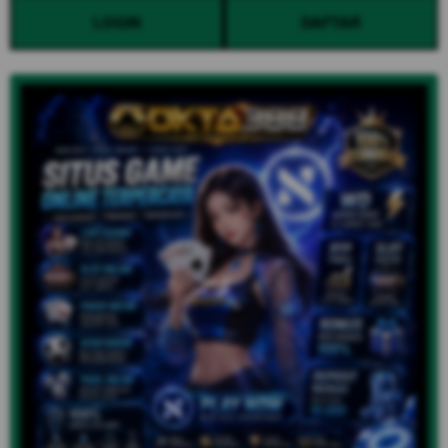
LOGIN
DAFTAR